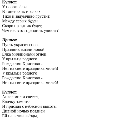
Куплет:
У порога ёлка
В тоненьких иголках
Тихо и задумчиво грустит.
Между серых буден
Скоро праздник будет,
Чем нас этот праздник удивит?
Припев:
Пусть украсит снова
Праздник жизни новой
Ёлка миллионами огней.
У крыльца родного
Рождество Христово -
Нет на свете праздника милей!
У крыльца родного
Рождество Христово -
Нет на свете праздника милей!
Куплет:
Ангел мил и светел,
Ёлочку заметил
И прислал с небесной высоты
Дивной ночью поздней
Ей на ветви звёзды,