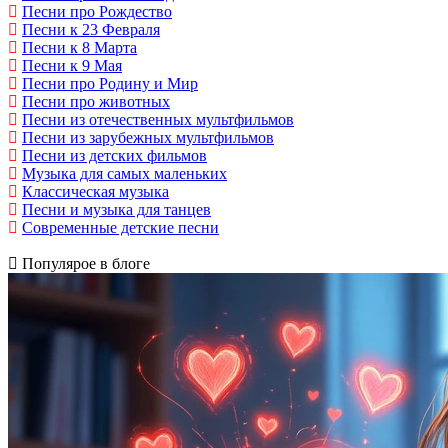
Песни про Рождество
Песни к 23 Февраля
Песни к 8 Марта
Песни к 9 Мая
Песни про Родину и Мир
Песни про животных
Песни из отечественных мультфильмов
Песни из зарубежных мультфильмов
Песни из детских фильмов
Музыка для самых маленьких
Классическая музыка
Песни и музыка для танцев
Современные детские песни
Популярое в блоге