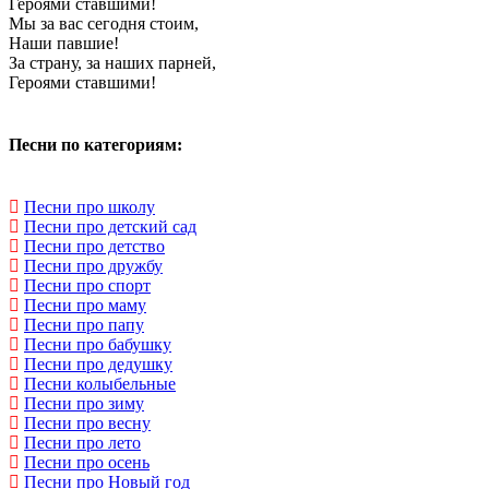
Героями ставшими!
Мы за вас сегодня стоим,
Наши павшие!
За страну, за наших парней,
Героями ставшими!
Песни по категориям:
Песни про школу
Песни про детский сад
Песни про детство
Песни про дружбу
Песни про спорт
Песни про маму
Песни про папу
Песни про бабушку
Песни про дедушку
Песни колыбельные
Песни про зиму
Песни про весну
Песни про лето
Песни про осень
Песни про Новый год