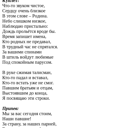
Куплет:
Что-то звуком чистое,
Сердцу очень близкое
В этом слове – Родина.
Небо слишком низкое,
Наблюдаю пристально:
Дождь прольётся вроде бы.
Время запишет имена,
Кто родных не предавал,
В трудный час не спрятался.
За вашими спинами
В штиль войдут любимые
Под спокойным парусом.
В руке сжимая талисман,
Кто-то падал и вставал,
Кто-то встать уже не смог.
Павшим братьям и отцам,
Выстоявшим до конца,
Я посвящаю эти строки.
Припев:
Мы за вас сегодня стоим,
Наши павшие!
За страну, за наших парней,