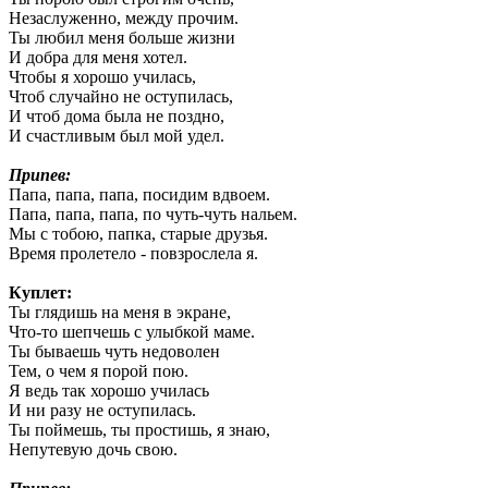
Незаслуженно, между прочим.
Ты любил меня больше жизни
И добра для меня хотел.
Чтобы я хорошо училась,
Чтоб случайно не оступилась,
И чтоб дома была не поздно,
И счастливым был мой удел.
Припев:
Папа, папа, папа, посидим вдвоем.
Папа, папа, папа, по чуть-чуть нальем.
Мы с тобою, папка, старые друзья.
Время пролетело - повзрослела я.
Куплет:
Ты глядишь на меня в экране,
Что-то шепчешь с улыбкой маме.
Ты бываешь чуть недоволен
Тем, о чем я порой пою.
Я ведь так хорошо училась
И ни разу не оступилась.
Ты поймешь, ты простишь, я знаю,
Непутевую дочь свою.