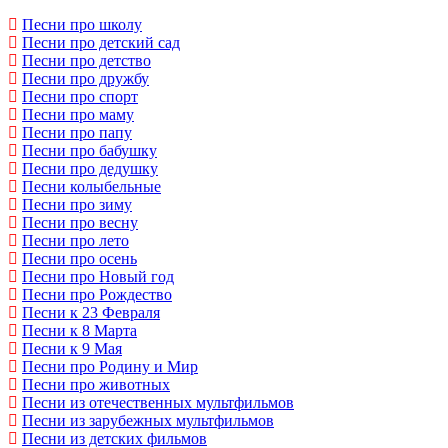
Песни про школу
Песни про детский сад
Песни про детство
Песни про дружбу
Песни про спорт
Песни про маму
Песни про папу
Песни про бабушку
Песни про дедушку
Песни колыбельные
Песни про зиму
Песни про весну
Песни про лето
Песни про осень
Песни про Новый год
Песни про Рождество
Песни к 23 Февраля
Песни к 8 Марта
Песни к 9 Мая
Песни про Родину и Мир
Песни про животных
Песни из отечественных мультфильмов
Песни из зарубежных мультфильмов
Песни из детских фильмов