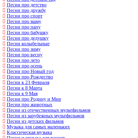
Песни про детство
Песни про дружбу
Песни про спорт
Песни про маму
Песни про папу
Песни про бабушку
Песни про дедушку
Песни колыбельные
Песни про зиму
Песни про весну
Песни про лето
Песни про осень
Песни про Новый год
Песни про Рождество
Песни к 23 Февраля
Песни к 8 Марта
Песни к 9 Мая
Песни про Родину и Мир
Песни про животных
Песни из отечественных мультфильмов
Песни из зарубежных мультфильмов
Песни из детских фильмов
Музыка для самых маленьких
Классическая музыка
Песни и музыка для танцев