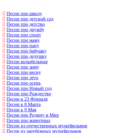
Песни про школу
Песни про детский сад
Песни про детство
Песни про дружбу
Песни про спорт
Песни про маму
Песни про папу
Песни про бабушку
Песни про дедушку
Песни колыбельные
Песни про зиму
Песни про весну
Песни про лето
Песни про осень
Песни про Новый год
Песни про Рождество
Песни к 23 Февраля
Песни к 8 Марта
Песни к 9 Мая
Песни про Родину и Мир
Песни про животных
Песни из отечественных мультфильмов
Песни из зарубежных мультфильмов