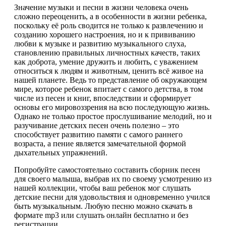
Значение музыки и песни в жизни человека очень
сложно переоценить, а в особенности в жизни ребенка,
поскольку её роль сводится не только к развлечению и
созданию хорошего настроения, но и к прививанию
любви к музыке и развитию музыкального слуха,
становлению правильных личностных качеств, таких
как доброта, умение дружить и любить, с уважением
относиться к людям и животным, ценить всё живое на
нашей планете. Ведь то представление об окружающем
мире, которое ребенок впитает с самого детства, в том
числе из песен и книг, впоследствии и сформирует
основы его мировоззрения на всю последующую жизнь.
Однако не только простое прослушивание мелодий, но и
разучивание детских песен очень полезно – это
способствует развитию памяти с самого раннего
возраста, а пение является замечательной формой
дыхательных упражнений.
Попробуйте самостоятельно составить сборник песен
для своего малыша, выбрав их по своему усмотрению из
нашей коллекции, чтобы ваш ребенок мог слушать
детские песни для удовольствия и одновременно учился
быть музыкальным. Любую песню можно скачать в
формате mp3 или слушать онлайн бесплатно и без
регистрации.