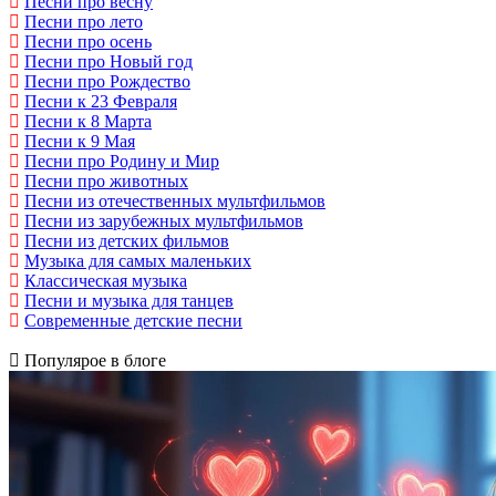
Песни про весну
Песни про лето
Песни про осень
Песни про Новый год
Песни про Рождество
Песни к 23 Февраля
Песни к 8 Марта
Песни к 9 Мая
Песни про Родину и Мир
Песни про животных
Песни из отечественных мультфильмов
Песни из зарубежных мультфильмов
Песни из детских фильмов
Музыка для самых маленьких
Классическая музыка
Песни и музыка для танцев
Современные детские песни
Популярое в блоге