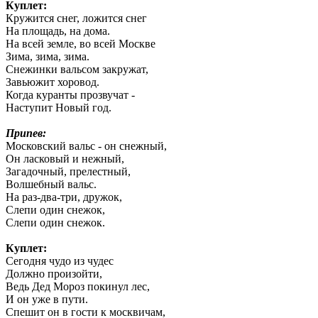
Куплет:
Кружится снег, ложится снег
На площадь, на дома.
На всей земле, во всей Москве
Зима, зима, зима.
Снежинки вальсом закружат,
Завьюжит хоровод.
Когда куранты прозвучат -
Наступит Новый год.
Припев:
Московский вальс - он снежный,
Он ласковый и нежный,
Загадочный, прелестный,
Волшебный вальс.
На раз-два-три, дружок,
Слепи один снежок,
Слепи один снежок.
Куплет:
Сегодня чудо из чудес
Должно произойти,
Ведь Дед Мороз покинул лес,
И он уже в пути.
Спешит он в гости к москвичам,