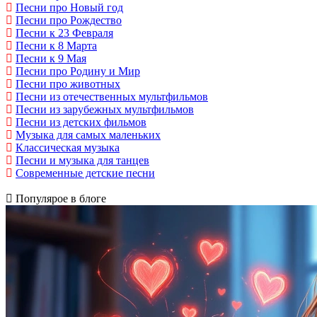
Песни про Новый год
Песни про Рождество
Песни к 23 Февраля
Песни к 8 Марта
Песни к 9 Мая
Песни про Родину и Мир
Песни про животных
Песни из отечественных мультфильмов
Песни из зарубежных мультфильмов
Песни из детских фильмов
Музыка для самых маленьких
Классическая музыка
Песни и музыка для танцев
Современные детские песни
Популярое в блоге