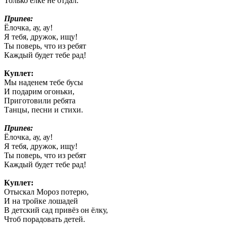
Только ёлке не отдал.
Припев:
Ёлочка, ау, ау!
Я тебя, дружок, ищу!
Ты поверь, что из ребят
Каждый будет тебе рад!
Куплет:
Мы наденем тебе бусы
И подарим огоньки,
Приготовили ребята
Танцы, песни и стихи.
Припев:
Ёлочка, ау, ау!
Я тебя, дружок, ищу!
Ты поверь, что из ребят
Каждый будет тебе рад!
Куплет:
Отыскал Мороз потерю,
И на тройке лошадей
В детский сад привёз он ёлку,
Чтоб порадовать детей.