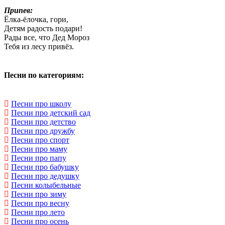
Припев:
Ёлка-ёлочка, гори,
Детям радость подари!
Рады все, что Дед Мороз
Тебя из лесу привёз.
Песни по категориям:
Песни про школу
Песни про детский сад
Песни про детство
Песни про дружбу
Песни про спорт
Песни про маму
Песни про папу
Песни про бабушку
Песни про дедушку
Песни колыбельные
Песни про зиму
Песни про весну
Песни про лето
Песни про осень