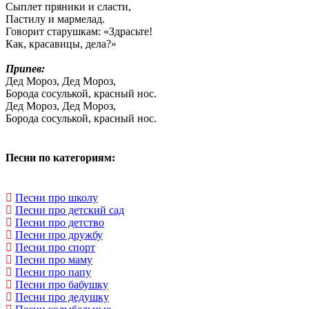
Сыплет пряники и сласти,
Пастилу и мармелад.
Говорит старушкам: «Здрасьте!
Как, красавицы, дела?»
Припев:
Дед Мороз, Дед Мороз,
Борода сосулькой, красный нос.
Дед Мороз, Дед Мороз,
Борода сосулькой, красный нос.
Песни по категориям:
Песни про школу
Песни про детский сад
Песни про детство
Песни про дружбу
Песни про спорт
Песни про маму
Песни про папу
Песни про бабушку
Песни про дедушку