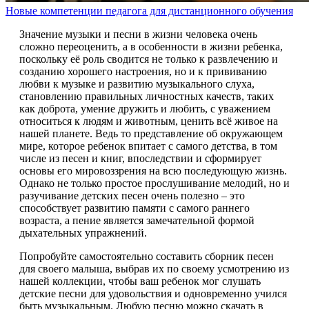
Новые компетенции педагога для дистанционного обучения
Значение музыки и песни в жизни человека очень
сложно переоценить, а в особенности в жизни ребенка,
поскольку её роль сводится не только к развлечению и
созданию хорошего настроения, но и к прививанию
любви к музыке и развитию музыкального слуха,
становлению правильных личностных качеств, таких
как доброта, умение дружить и любить, с уважением
относиться к людям и животным, ценить всё живое на
нашей планете. Ведь то представление об окружающем
мире, которое ребенок впитает с самого детства, в том
числе из песен и книг, впоследствии и сформирует
основы его мировоззрения на всю последующую жизнь.
Однако не только простое прослушивание мелодий, но и
разучивание детских песен очень полезно – это
способствует развитию памяти с самого раннего
возраста, а пение является замечательной формой
дыхательных упражнений.
Попробуйте самостоятельно составить сборник песен
для своего малыша, выбрав их по своему усмотрению из
нашей коллекции, чтобы ваш ребенок мог слушать
детские песни для удовольствия и одновременно учился
быть музыкальным. Любую песню можно скачать в