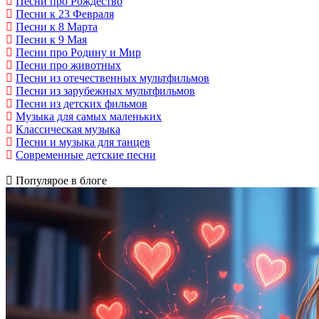
Песни про Рождество
Песни к 23 Февраля
Песни к 8 Марта
Песни к 9 Мая
Песни про Родину и Мир
Песни про животных
Песни из отечественных мультфильмов
Песни из зарубежных мультфильмов
Песни из детских фильмов
Музыка для самых маленьких
Классическая музыка
Песни и музыка для танцев
Современные детские песни
Популярое в блоге