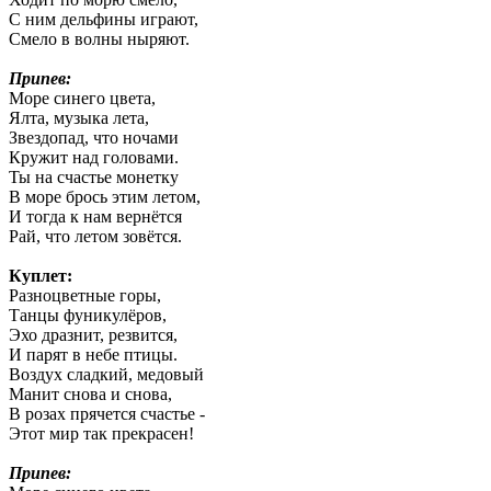
С ним дельфины играют,
Смело в волны ныряют.
Припев:
Море синего цвета,
Ялта, музыка лета,
Звездопад, что ночами
Кружит над головами.
Ты на счастье монетку
В море брось этим летом,
И тогда к нам вернётся
Рай, что летом зовётся.
Куплет:
Разноцветные горы,
Танцы фуникулёров,
Эхо дразнит, резвится,
И парят в небе птицы.
Воздух сладкий, медовый
Манит снова и снова,
В розах прячется счастье -
Этот мир так прекрасен!
Припев: