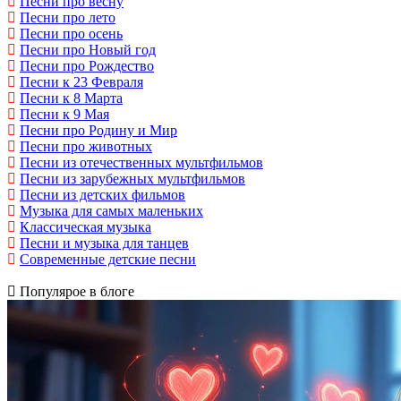
Песни про весну
Песни про лето
Песни про осень
Песни про Новый год
Песни про Рождество
Песни к 23 Февраля
Песни к 8 Марта
Песни к 9 Мая
Песни про Родину и Мир
Песни про животных
Песни из отечественных мультфильмов
Песни из зарубежных мультфильмов
Песни из детских фильмов
Музыка для самых маленьких
Классическая музыка
Песни и музыка для танцев
Современные детские песни
Популярое в блоге