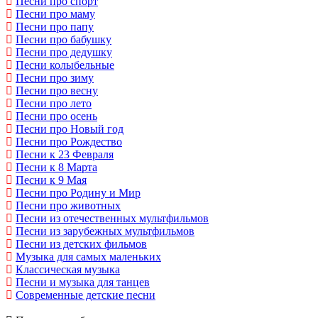
Песни про спорт
Песни про маму
Песни про папу
Песни про бабушку
Песни про дедушку
Песни колыбельные
Песни про зиму
Песни про весну
Песни про лето
Песни про осень
Песни про Новый год
Песни про Рождество
Песни к 23 Февраля
Песни к 8 Марта
Песни к 9 Мая
Песни про Родину и Мир
Песни про животных
Песни из отечественных мультфильмов
Песни из зарубежных мультфильмов
Песни из детских фильмов
Музыка для самых маленьких
Классическая музыка
Песни и музыка для танцев
Современные детские песни