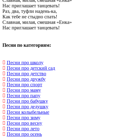
Славная, милая, смешная «Енка»
Нас приглашает танцевать!
Раз, два, туфли надень-ка,
Как тебе не стыдно спать!
Славная, милая, смешная «Енка»
Нас приглашает танцевать!
Песни по категориям:
Песни про школу
Песни про детский сад
Песни про детство
Песни про дружбу
Песни про спорт
Песни про маму
Песни про папу
Песни про бабушку
Песни про дедушку
Песни колыбельные
Песни про зиму
Песни про весну
Песни про лето
Песни про осень