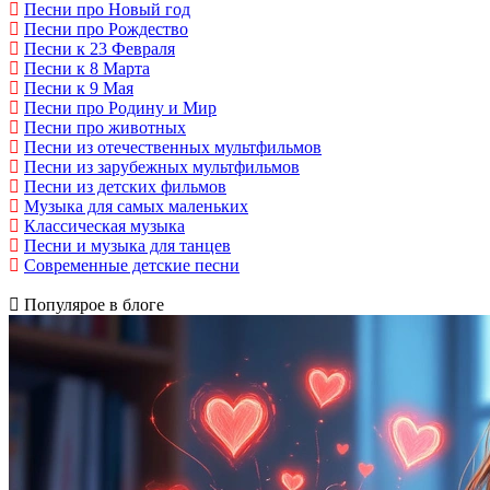
Песни про Новый год
Песни про Рождество
Песни к 23 Февраля
Песни к 8 Марта
Песни к 9 Мая
Песни про Родину и Мир
Песни про животных
Песни из отечественных мультфильмов
Песни из зарубежных мультфильмов
Песни из детских фильмов
Музыка для самых маленьких
Классическая музыка
Песни и музыка для танцев
Современные детские песни
Популярое в блоге