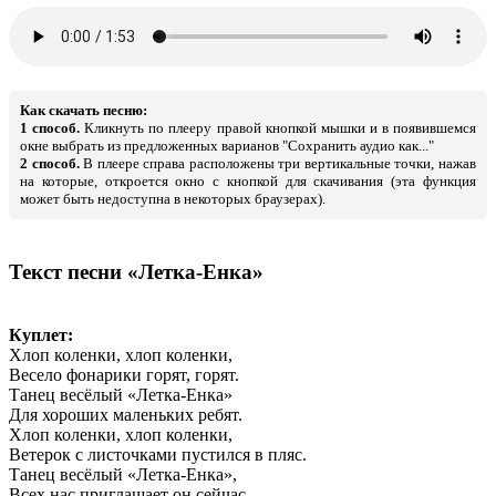
Как скачать песню:
1 способ.
Кликнуть по плееру правой кнопкой мышки и в появившемся
окне выбрать из предложенных варианов "Сохранить аудио как..."
2 способ.
В плеере справа расположены три вертикальные точки, нажав
на которые, откроется окно с кнопкой для скачивания (эта функция
может быть недоступна в некоторых браузерах).
Текст песни «Летка-Енка»
Куплет:
Хлоп коленки, хлоп коленки,
Весело фонарики горят, горят.
Танец весёлый «Летка-Енка»
Для хороших маленьких ребят.
Хлоп коленки, хлоп коленки,
Ветерок с листочками пустился в пляс.
Танец весёлый «Летка-Енка»,
Всех нас приглашает он сейчас.