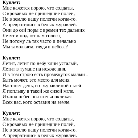
Куплет:
Мне кажется порою, что солдаты,
С кровавых не пришедшие полей,
Не в землю нашу полегли когда-то,
А превратились в белых журавлей.
Они до сей поры с времен тех дальних
Летят и подают нам голоса,
Не потому ль так часто и печально
Мы замолкаем, глядя в небеса?
Куплет:
Летит, летит по небу клин усталый,
Летит в тумане на исходе дня,
И в том строю есть промежуток малый -
Быть может, это место для меня.
Настанет день, и с журавлиной стаей
Я поплыву в такой же сизой мгле,
Из-под небес по-птичьи окликая
Всех вас, кого оставил на земле.
Куплет:
Мне кажется порою, что солдаты,
С кровавых не пришедшие полей,
Не в землю нашу полегли когда-то,
А превратились в белых журавлей.