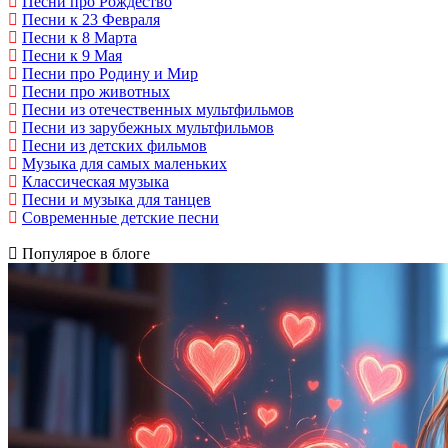
Песни про Рождество
Песни к 23 Февраля
Песни к 8 Марта
Песни к 9 Мая
Песни про Родину и Мир
Песни про животных
Песни из отечественных мультфильмов
Песни из зарубежных мультфильмов
Песни из детских фильмов
Музыка для самых маленьких
Классическая музыка
Песни и музыка для танцев
Современные детские песни
Популярое в блоге