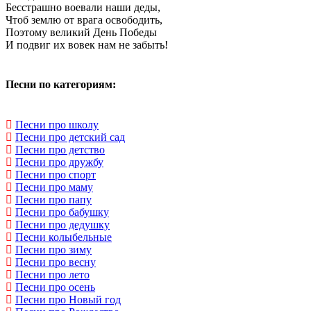
Бесстрашно воевали наши деды,
Чтоб землю от врага освободить,
Поэтому великий День Победы
И подвиг их вовек нам не забыть!
Песни по категориям:
Песни про школу
Песни про детский сад
Песни про детство
Песни про дружбу
Песни про спорт
Песни про маму
Песни про папу
Песни про бабушку
Песни про дедушку
Песни колыбельные
Песни про зиму
Песни про весну
Песни про лето
Песни про осень
Песни про Новый год