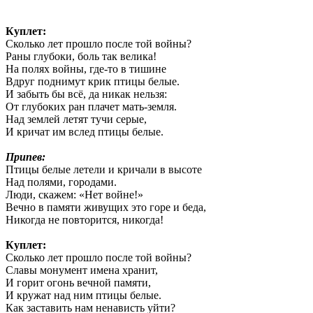
Куплет:
Сколько лет прошло после той войны?
Раны глубоки, боль так велика!
На полях войны, где-то в тишине
Вдруг поднимут крик птицы белые.
И забыть бы всё, да никак нельзя:
От глубоких ран плачет мать-земля.
Над землей летят тучи серые,
И кричат им вслед птицы белые.
Припев:
Птицы белые летели и кричали в высоте
Над полями, городами.
Люди, скажем: «Нет войне!»
Вечно в памяти живущих это горе и беда,
Никогда не повторится, никогда!
Куплет:
Сколько лет прошло после той войны?
Славы монумент имена хранит,
И горит огонь вечной памяти,
И кружат над ним птицы белые.
Как заставить нам ненависть уйти?