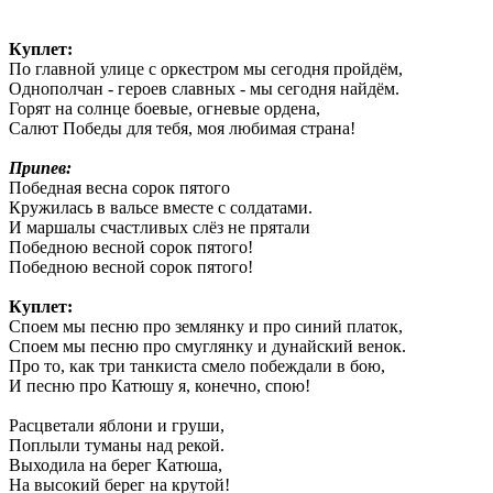
Куплет:
По главной улице с оркестром мы сегодня пройдём,
Однополчан - героев славных - мы сегодня найдём.
Горят на солнце боевые, огневые ордена,
Салют Победы для тебя, моя любимая страна!
Припев:
Победная весна сорок пятого
Кружилась в вальсе вместе с солдатами.
И маршалы счастливых слёз не прятали
Победною весной сорок пятого!
Победною весной сорок пятого!
Куплет:
Споем мы песню про землянку и про синий платок,
Споем мы песню про смуглянку и дунайский венок.
Про то, как три танкиста смело побеждали в бою,
И песню про Катюшу я, конечно, спою!
Расцветали яблони и груши,
Поплыли туманы над рекой.
Выходила на берег Катюша,
На высокий берег на крутой!