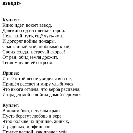
взвод)»
Куплет:
Кино идет, воюет взвод,
Далекий год на пленке старой.
Нелегкий путь, ещё чуть-чуть
И догорят войны пожары.
Счастливый май, любимый край,
Своих солдат встречай скорее!
От ран, обид земля дрожит,
Теплом души её согреем.
Припев:
И всё о той весне увидел я во сне,
Пришёл рассвет и миру улыбнулся.
Что вьюга отмела, что верба расцвела,
И прадед мой с войны домой вернулся.
Куплет:
В лихом бою, в чужом краю
Пусть берегут любовь и вера.
Чтоб больше их пришло, живых, -
И рядовых, и офицеров.
Придут весной, как прадед мой,