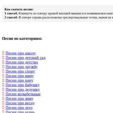
Как скачать песню:
1 способ.
Кликнуть по плееру правой кнопкой мышки и в появившемся окне 
2 способ.
В плеере справа расположены три вертикальные точки, нажав на к
Песни по категориям:
Песни про школу
Песни про детский сад
Песни про детство
Песни про дружбу
Песни про спорт
Песни про маму
Песни про папу
Песни про бабушку
Песни про дедушку
Песни колыбельные
Песни про зиму
Песни про весну
Песни про лето
Песни про осень