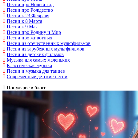
Песни про Новый год
Песни про Рождество
Песни к 23 Февраля
Песни к 8 Марта
Песни к 9 Мая
Песни про Родину и Мир
Песни про животных
Песни из отечественных мультфильмов
Песни из зарубежных мультфильмов
Песни из детских фильмов
Музыка для самых маленьких
Классическая музыка
Песни и музыка для танцев
Современные детские песни
Популярое в блоге