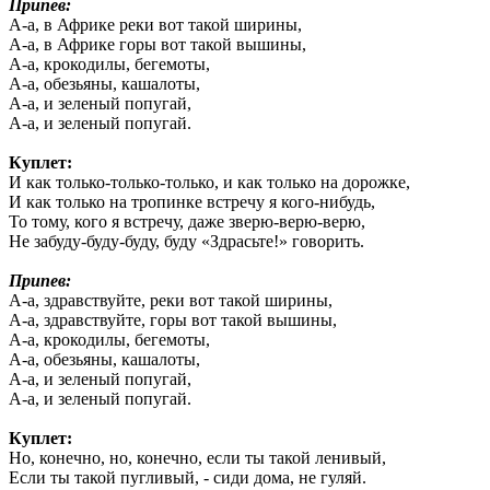
Припев:
А-а, в Африке реки вот такой ширины,
А-а, в Африке горы вот такой вышины,
А-а, крокодилы, бегемоты,
А-а, обезьяны, кашалоты,
А-а, и зеленый попугай,
А-а, и зеленый попугай.
Куплет:
И как только-только-только, и как только на дорожке,
И как только на тропинке встречу я кого-нибудь,
То тому, кого я встречу, даже зверю-верю-верю,
Не забуду-буду-буду, буду «Здрасьте!» говорить.
Припев:
А-а, здравствуйте, реки вот такой ширины,
А-а, здравствуйте, горы вот такой вышины,
А-а, крокодилы, бегемоты,
А-а, обезьяны, кашалоты,
А-а, и зеленый попугай,
А-а, и зеленый попугай.
Куплет:
Но, конечно, но, конечно, если ты такой ленивый,
Если ты такой пугливый, - сиди дома, не гуляй.