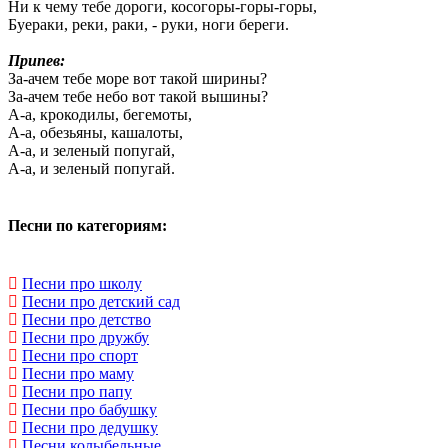
Ни к чему тебе дороги, косогоры-горы-горы,
Буераки, реки, раки, - руки, ноги береги.
Припев:
За-ачем тебе море вот такой ширины?
За-ачем тебе небо вот такой вышины?
А-а, крокодилы, бегемоты,
А-а, обезьяны, кашалоты,
А-а, и зеленый попугай,
А-а, и зеленый попугай.
Песни по категориям:
Песни про школу
Песни про детский сад
Песни про детство
Песни про дружбу
Песни про спорт
Песни про маму
Песни про папу
Песни про бабушку
Песни про дедушку
Песни колыбельные