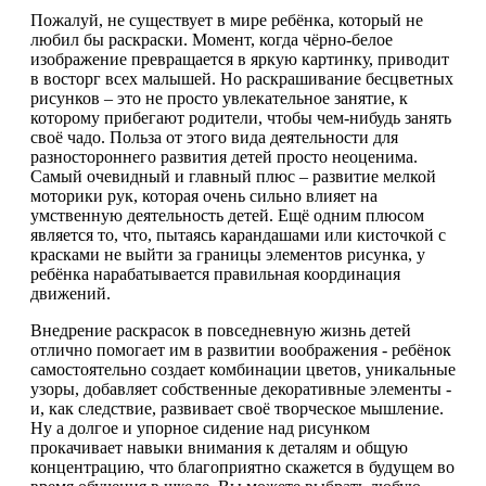
Пожалуй, не существует в мире ребёнка, который не
любил бы раскраски. Момент, когда чёрно-белое
изображение превращается в яркую картинку, приводит
в восторг всех малышей. Но раскрашивание бесцветных
рисунков – это не просто увлекательное занятие, к
которому прибегают родители, чтобы чем-нибудь занять
своё чадо. Польза от этого вида деятельности для
разностороннего развития детей просто неоценима.
Самый очевидный и главный плюс – развитие мелкой
моторики рук, которая очень сильно влияет на
умственную деятельность детей. Ещё одним плюсом
является то, что, пытаясь карандашами или кисточкой с
красками не выйти за границы элементов рисунка, у
ребёнка нарабатывается правильная координация
движений.
Внедрение раскрасок в повседневную жизнь детей
отлично помогает им в развитии воображения - ребёнок
самостоятельно создает комбинации цветов, уникальные
узоры, добавляет собственные декоративные элементы -
и, как следствие, развивает своё творческое мышление.
Ну а долгое и упорное сидение над рисунком
прокачивает навыки внимания к деталям и общую
концентрацию, что благоприятно скажется в будущем во