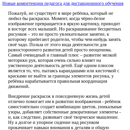
Новые компетенции педагога для дистанционного обучения
Пожалуй, не существует в мире ребёнка, который не
любил бы раскраски. Момент, когда чёрно-белое
изображение превращается в яркую картинку, приводит
в восторг всех малышей. Но раскрашивание бесцветных
рисунков – это не просто увлекательное занятие, к
которому прибегают родители, чтобы чем-нибудь занять
своё чадо. Польза от этого вида деятельности для
разностороннего развития детей просто неоценима.
Самый очевидный и главный плюс – развитие мелкой
моторики рук, которая очень сильно влияет на
умственную деятельность детей. Ещё одним плюсом
является то, что, пытаясь карандашами или кисточкой с
красками не выйти за границы элементов рисунка, у
ребёнка нарабатывается правильная координация
движений.
Внедрение раскрасок в повседневную жизнь детей
отлично помогает им в развитии воображения - ребёнок
самостоятельно создает комбинации цветов, уникальные
узоры, добавляет собственные декоративные элементы -
и, как следствие, развивает своё творческое мышление.
Ну а долгое и упорное сидение над рисунком
прокачивает навыки внимания к деталям и общую