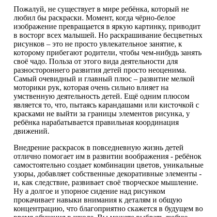
Пожалуй, не существует в мире ребёнка, который не
любил бы раскраски. Момент, когда чёрно-белое
изображение превращается в яркую картинку, приводит
в восторг всех малышей. Но раскрашивание бесцветных
рисунков – это не просто увлекательное занятие, к
которому прибегают родители, чтобы чем-нибудь занять
своё чадо. Польза от этого вида деятельности для
разностороннего развития детей просто неоценима.
Самый очевидный и главный плюс – развитие мелкой
моторики рук, которая очень сильно влияет на
умственную деятельность детей. Ещё одним плюсом
является то, что, пытаясь карандашами или кисточкой с
красками не выйти за границы элементов рисунка, у
ребёнка нарабатывается правильная координация
движений.
Внедрение раскрасок в повседневную жизнь детей
отлично помогает им в развитии воображения - ребёнок
самостоятельно создает комбинации цветов, уникальные
узоры, добавляет собственные декоративные элементы -
и, как следствие, развивает своё творческое мышление.
Ну а долгое и упорное сидение над рисунком
прокачивает навыки внимания к деталям и общую
концентрацию, что благоприятно скажется в будущем во