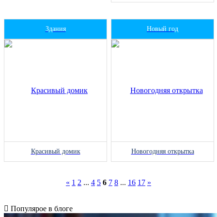
Здания
Новый год
Красивый домик
Новогодняя открытка
«
1
2
...
4
5
6
7
8
...
16
17
»
Популярое в блоге