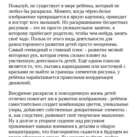
Пожалуй, не существует в мире ребёнка, который не
любил бы раскраски. Момент, когда чёрно-белое
изображение превращается в яркую картинку, приводит
в восторг всех малышей. Но раскрашивание бесцветных
рисунков – это не просто увлекательное занятие, к
которому прибегают родители, чтобы чем-нибудь занять
своё чадо. Польза от этого вида деятельности для
разностороннего развития детей просто неоценима.
Самый очевидный и главный плюс – развитие мелкой
моторики рук, которая очень сильно влияет на
умственную деятельность детей. Ещё одним плюсом
является то, что, пытаясь карандашами или кисточкой с
красками не выйти за границы элементов рисунка, у
ребёнка нарабатывается правильная координация
движений.
Внедрение раскрасок в повседневную жизнь детей
отлично помогает им в развитии воображения - ребёнок
самостоятельно создает комбинации цветов, уникальные
узоры, добавляет собственные декоративные элементы -
и, как следствие, развивает своё творческое мышление.
Ну а долгое и упорное сидение над рисунком
прокачивает навыки внимания к деталям и общую
концентрацию, что благоприятно скажется в будущем во