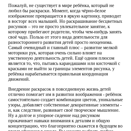
Пожалуй, не существует в мире ребёнка, который не
любил бы раскраски. Момент, когда чёрно-белое
изображение превращается в яркую картинку, приводит
в восторг всех малышей. Но раскрашивание бесцветных
рисунков – это не просто увлекательное занятие, к
которому прибегают родители, чтобы чем-нибудь занять
своё чадо. Польза от этого вида деятельности для
разностороннего развития детей просто неоценима.
Самый очевидный и главный плюс – развитие мелкой
моторики рук, которая очень сильно влияет на
умственную деятельность детей. Ещё одним плюсом
является то, что, пытаясь карандашами или кисточкой с
красками не выйти за границы элементов рисунка, у
ребёнка нарабатывается правильная координация
движений.
Внедрение раскрасок в повседневную жизнь детей
отлично помогает им в развитии воображения - ребёнок
самостоятельно создает комбинации цветов, уникальные
узоры, добавляет собственные декоративные элементы -
и, как следствие, развивает своё творческое мышление.
Ну а долгое и упорное сидение над рисунком
прокачивает навыки внимания к деталям и общую
концентрацию, что благоприятно скажется в будущем во