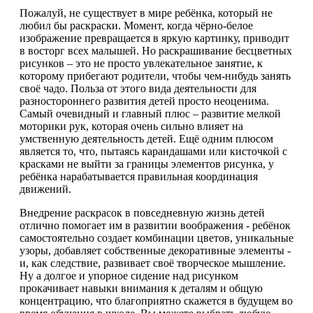
Пожалуй, не существует в мире ребёнка, который не
любил бы раскраски. Момент, когда чёрно-белое
изображение превращается в яркую картинку, приводит
в восторг всех малышей. Но раскрашивание бесцветных
рисунков – это не просто увлекательное занятие, к
которому прибегают родители, чтобы чем-нибудь занять
своё чадо. Польза от этого вида деятельности для
разностороннего развития детей просто неоценима.
Самый очевидный и главный плюс – развитие мелкой
моторики рук, которая очень сильно влияет на
умственную деятельность детей. Ещё одним плюсом
является то, что, пытаясь карандашами или кисточкой с
красками не выйти за границы элементов рисунка, у
ребёнка нарабатывается правильная координация
движений.
Внедрение раскрасок в повседневную жизнь детей
отлично помогает им в развитии воображения - ребёнок
самостоятельно создает комбинации цветов, уникальные
узоры, добавляет собственные декоративные элементы -
и, как следствие, развивает своё творческое мышление.
Ну а долгое и упорное сидение над рисунком
прокачивает навыки внимания к деталям и общую
концентрацию, что благоприятно скажется в будущем во