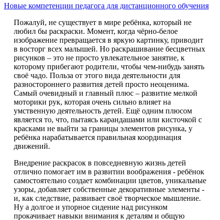
Новые компетенции педагога для дистанционного обучения
Пожалуй, не существует в мире ребёнка, который не
любил бы раскраски. Момент, когда чёрно-белое
изображение превращается в яркую картинку, приводит
в восторг всех малышей. Но раскрашивание бесцветных
рисунков – это не просто увлекательное занятие, к
которому прибегают родители, чтобы чем-нибудь занять
своё чадо. Польза от этого вида деятельности для
разностороннего развития детей просто неоценима.
Самый очевидный и главный плюс – развитие мелкой
моторики рук, которая очень сильно влияет на
умственную деятельность детей. Ещё одним плюсом
является то, что, пытаясь карандашами или кисточкой с
красками не выйти за границы элементов рисунка, у
ребёнка нарабатывается правильная координация
движений.
Внедрение раскрасок в повседневную жизнь детей
отлично помогает им в развитии воображения - ребёнок
самостоятельно создает комбинации цветов, уникальные
узоры, добавляет собственные декоративные элементы -
и, как следствие, развивает своё творческое мышление.
Ну а долгое и упорное сидение над рисунком
прокачивает навыки внимания к деталям и общую