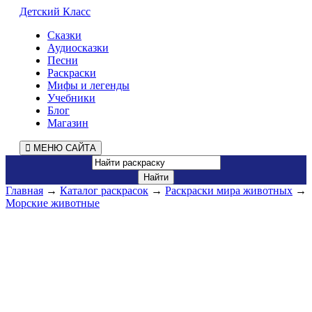
Детский Класс
Сказки
Аудиосказки
Песни
Раскраски
Мифы и легенды
Учебники
Блог
Магазин
МЕНЮ САЙТА
Главная
→
Каталог раскрасок
→
Раскраски мира животных
→
Морские животные