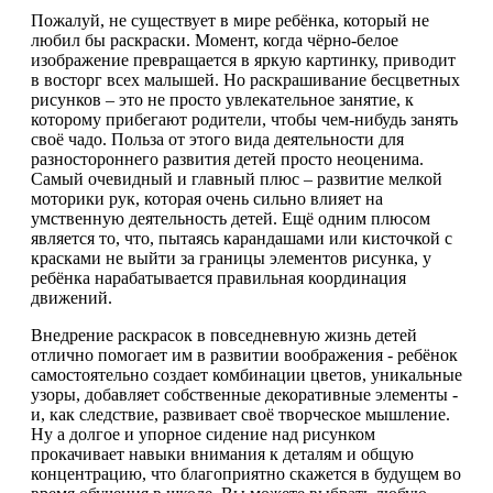
Пожалуй, не существует в мире ребёнка, который не
любил бы раскраски. Момент, когда чёрно-белое
изображение превращается в яркую картинку, приводит
в восторг всех малышей. Но раскрашивание бесцветных
рисунков – это не просто увлекательное занятие, к
которому прибегают родители, чтобы чем-нибудь занять
своё чадо. Польза от этого вида деятельности для
разностороннего развития детей просто неоценима.
Самый очевидный и главный плюс – развитие мелкой
моторики рук, которая очень сильно влияет на
умственную деятельность детей. Ещё одним плюсом
является то, что, пытаясь карандашами или кисточкой с
красками не выйти за границы элементов рисунка, у
ребёнка нарабатывается правильная координация
движений.
Внедрение раскрасок в повседневную жизнь детей
отлично помогает им в развитии воображения - ребёнок
самостоятельно создает комбинации цветов, уникальные
узоры, добавляет собственные декоративные элементы -
и, как следствие, развивает своё творческое мышление.
Ну а долгое и упорное сидение над рисунком
прокачивает навыки внимания к деталям и общую
концентрацию, что благоприятно скажется в будущем во