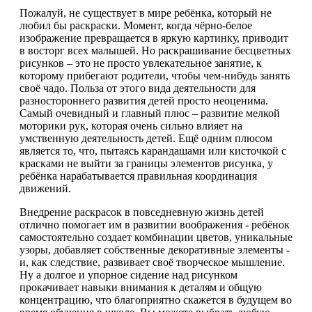
Пожалуй, не существует в мире ребёнка, который не
любил бы раскраски. Момент, когда чёрно-белое
изображение превращается в яркую картинку, приводит
в восторг всех малышей. Но раскрашивание бесцветных
рисунков – это не просто увлекательное занятие, к
которому прибегают родители, чтобы чем-нибудь занять
своё чадо. Польза от этого вида деятельности для
разностороннего развития детей просто неоценима.
Самый очевидный и главный плюс – развитие мелкой
моторики рук, которая очень сильно влияет на
умственную деятельность детей. Ещё одним плюсом
является то, что, пытаясь карандашами или кисточкой с
красками не выйти за границы элементов рисунка, у
ребёнка нарабатывается правильная координация
движений.
Внедрение раскрасок в повседневную жизнь детей
отлично помогает им в развитии воображения - ребёнок
самостоятельно создает комбинации цветов, уникальные
узоры, добавляет собственные декоративные элементы -
и, как следствие, развивает своё творческое мышление.
Ну а долгое и упорное сидение над рисунком
прокачивает навыки внимания к деталям и общую
концентрацию, что благоприятно скажется в будущем во