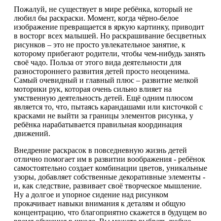
Пожалуй, не существует в мире ребёнка, который не
любил бы раскраски. Момент, когда чёрно-белое
изображение превращается в яркую картинку, приводит
в восторг всех малышей. Но раскрашивание бесцветных
рисунков – это не просто увлекательное занятие, к
которому прибегают родители, чтобы чем-нибудь занять
своё чадо. Польза от этого вида деятельности для
разностороннего развития детей просто неоценима.
Самый очевидный и главный плюс – развитие мелкой
моторики рук, которая очень сильно влияет на
умственную деятельность детей. Ещё одним плюсом
является то, что, пытаясь карандашами или кисточкой с
красками не выйти за границы элементов рисунка, у
ребёнка нарабатывается правильная координация
движений.
Внедрение раскрасок в повседневную жизнь детей
отлично помогает им в развитии воображения - ребёнок
самостоятельно создает комбинации цветов, уникальные
узоры, добавляет собственные декоративные элементы -
и, как следствие, развивает своё творческое мышление.
Ну а долгое и упорное сидение над рисунком
прокачивает навыки внимания к деталям и общую
концентрацию, что благоприятно скажется в будущем во