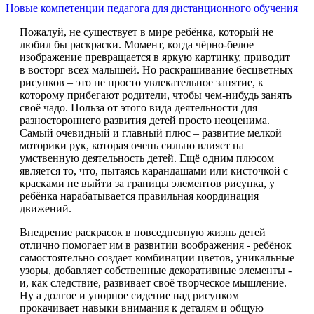
Новые компетенции педагога для дистанционного обучения
Пожалуй, не существует в мире ребёнка, который не
любил бы раскраски. Момент, когда чёрно-белое
изображение превращается в яркую картинку, приводит
в восторг всех малышей. Но раскрашивание бесцветных
рисунков – это не просто увлекательное занятие, к
которому прибегают родители, чтобы чем-нибудь занять
своё чадо. Польза от этого вида деятельности для
разностороннего развития детей просто неоценима.
Самый очевидный и главный плюс – развитие мелкой
моторики рук, которая очень сильно влияет на
умственную деятельность детей. Ещё одним плюсом
является то, что, пытаясь карандашами или кисточкой с
красками не выйти за границы элементов рисунка, у
ребёнка нарабатывается правильная координация
движений.
Внедрение раскрасок в повседневную жизнь детей
отлично помогает им в развитии воображения - ребёнок
самостоятельно создает комбинации цветов, уникальные
узоры, добавляет собственные декоративные элементы -
и, как следствие, развивает своё творческое мышление.
Ну а долгое и упорное сидение над рисунком
прокачивает навыки внимания к деталям и общую