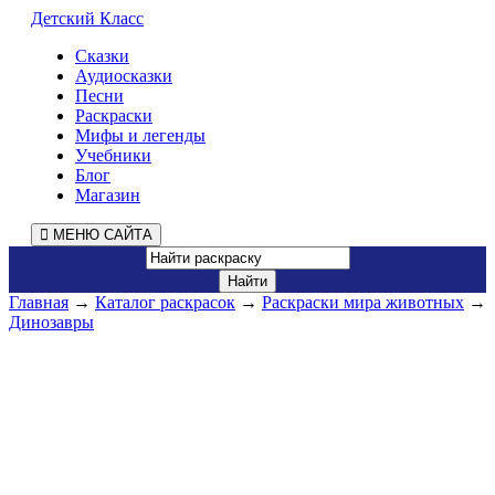
Детский Класс
Сказки
Аудиосказки
Песни
Раскраски
Мифы и легенды
Учебники
Блог
Магазин
МЕНЮ САЙТА
Главная
→
Каталог раскрасок
→
Раскраски мира животных
→
Динозавры