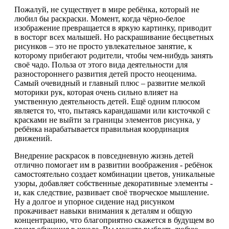
Пожалуй, не существует в мире ребёнка, который не
любил бы раскраски. Момент, когда чёрно-белое
изображение превращается в яркую картинку, приводит
в восторг всех малышей. Но раскрашивание бесцветных
рисунков – это не просто увлекательное занятие, к
которому прибегают родители, чтобы чем-нибудь занять
своё чадо. Польза от этого вида деятельности для
разностороннего развития детей просто неоценима.
Самый очевидный и главный плюс – развитие мелкой
моторики рук, которая очень сильно влияет на
умственную деятельность детей. Ещё одним плюсом
является то, что, пытаясь карандашами или кисточкой с
красками не выйти за границы элементов рисунка, у
ребёнка нарабатывается правильная координация
движений.
Внедрение раскрасок в повседневную жизнь детей
отлично помогает им в развитии воображения - ребёнок
самостоятельно создает комбинации цветов, уникальные
узоры, добавляет собственные декоративные элементы -
и, как следствие, развивает своё творческое мышление.
Ну а долгое и упорное сидение над рисунком
прокачивает навыки внимания к деталям и общую
концентрацию, что благоприятно скажется в будущем во