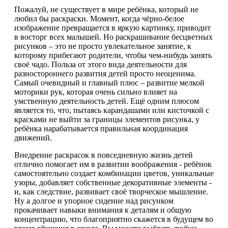
Пожалуй, не существует в мире ребёнка, который не
любил бы раскраски. Момент, когда чёрно-белое
изображение превращается в яркую картинку, приводит
в восторг всех малышей. Но раскрашивание бесцветных
рисунков – это не просто увлекательное занятие, к
которому прибегают родители, чтобы чем-нибудь занять
своё чадо. Польза от этого вида деятельности для
разностороннего развития детей просто неоценима.
Самый очевидный и главный плюс – развитие мелкой
моторики рук, которая очень сильно влияет на
умственную деятельность детей. Ещё одним плюсом
является то, что, пытаясь карандашами или кисточкой с
красками не выйти за границы элементов рисунка, у
ребёнка нарабатывается правильная координация
движений.
Внедрение раскрасок в повседневную жизнь детей
отлично помогает им в развитии воображения - ребёнок
самостоятельно создает комбинации цветов, уникальные
узоры, добавляет собственные декоративные элементы -
и, как следствие, развивает своё творческое мышление.
Ну а долгое и упорное сидение над рисунком
прокачивает навыки внимания к деталям и общую
концентрацию, что благоприятно скажется в будущем во