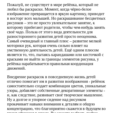
Пожалуй, не существует в мире ребёнка, который не
любил бы раскраски. Момент, когда чёрно-белое
изображение превращается в яркую картинку, приводит
в восторг всех малышей. Но раскрашивание бесцветных
рисунков – это не просто увлекательное занятие, к
которому прибегают родители, чтобы чем-нибудь занять
своё чадо. Польза от этого вида деятельности для
разностороннего развития детей просто неоценима.
Самый очевидный и главный плюс – развитие мелкой
моторики рук, которая очень сильно влияет на
умственную деятельность детей. Ещё одним плюсом
является то, что, пытаясь карандашами или кисточкой с
красками не выйти за границы элементов рисунка, у
ребёнка нарабатывается правильная координация
движений.
Внедрение раскрасок в повседневную жизнь детей
отлично помогает им в развитии воображения - ребёнок
самостоятельно создает комбинации цветов, уникальные
узоры, добавляет собственные декоративные элементы -
и, как следствие, развивает своё творческое мышление.
Ну а долгое и упорное сидение над рисунком
прокачивает навыки внимания к деталям и общую
концентрацию, что благоприятно скажется в будущем во