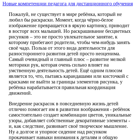
Новые компетенции педагога для дистанционного обучения
Пожалуй, не существует в мире ребёнка, который не
любил бы раскраски. Момент, когда чёрно-белое
изображение превращается в яркую картинку, приводит
в восторг всех малышей. Но раскрашивание бесцветных
рисунков – это не просто увлекательное занятие, к
которому прибегают родители, чтобы чем-нибудь занять
своё чадо. Польза от этого вида деятельности для
разностороннего развития детей просто неоценима.
Самый очевидный и главный плюс – развитие мелкой
моторики рук, которая очень сильно влияет на
умственную деятельность детей. Ещё одним плюсом
является то, что, пытаясь карандашами или кисточкой с
красками не выйти за границы элементов рисунка, у
ребёнка нарабатывается правильная координация
движений.
Внедрение раскрасок в повседневную жизнь детей
отлично помогает им в развитии воображения - ребёнок
самостоятельно создает комбинации цветов, уникальные
узоры, добавляет собственные декоративные элементы -
и, как следствие, развивает своё творческое мышление.
Ну а долгое и упорное сидение над рисунком
прокачивает навыки внимания к деталям и общую