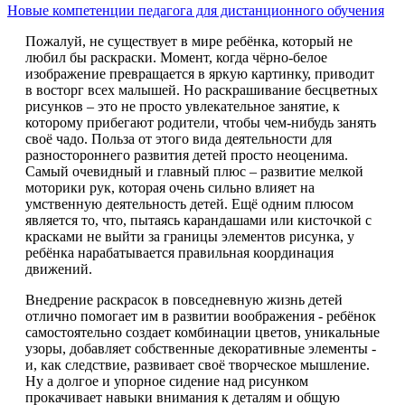
Новые компетенции педагога для дистанционного обучения
Пожалуй, не существует в мире ребёнка, который не
любил бы раскраски. Момент, когда чёрно-белое
изображение превращается в яркую картинку, приводит
в восторг всех малышей. Но раскрашивание бесцветных
рисунков – это не просто увлекательное занятие, к
которому прибегают родители, чтобы чем-нибудь занять
своё чадо. Польза от этого вида деятельности для
разностороннего развития детей просто неоценима.
Самый очевидный и главный плюс – развитие мелкой
моторики рук, которая очень сильно влияет на
умственную деятельность детей. Ещё одним плюсом
является то, что, пытаясь карандашами или кисточкой с
красками не выйти за границы элементов рисунка, у
ребёнка нарабатывается правильная координация
движений.
Внедрение раскрасок в повседневную жизнь детей
отлично помогает им в развитии воображения - ребёнок
самостоятельно создает комбинации цветов, уникальные
узоры, добавляет собственные декоративные элементы -
и, как следствие, развивает своё творческое мышление.
Ну а долгое и упорное сидение над рисунком
прокачивает навыки внимания к деталям и общую