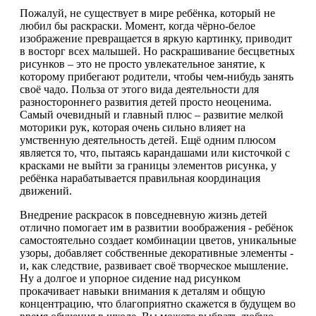
Пожалуй, не существует в мире ребёнка, который не
любил бы раскраски. Момент, когда чёрно-белое
изображение превращается в яркую картинку, приводит
в восторг всех малышей. Но раскрашивание бесцветных
рисунков – это не просто увлекательное занятие, к
которому прибегают родители, чтобы чем-нибудь занять
своё чадо. Польза от этого вида деятельности для
разностороннего развития детей просто неоценима.
Самый очевидный и главный плюс – развитие мелкой
моторики рук, которая очень сильно влияет на
умственную деятельность детей. Ещё одним плюсом
является то, что, пытаясь карандашами или кисточкой с
красками не выйти за границы элементов рисунка, у
ребёнка нарабатывается правильная координация
движений.
Внедрение раскрасок в повседневную жизнь детей
отлично помогает им в развитии воображения - ребёнок
самостоятельно создает комбинации цветов, уникальные
узоры, добавляет собственные декоративные элементы -
и, как следствие, развивает своё творческое мышление.
Ну а долгое и упорное сидение над рисунком
прокачивает навыки внимания к деталям и общую
концентрацию, что благоприятно скажется в будущем во