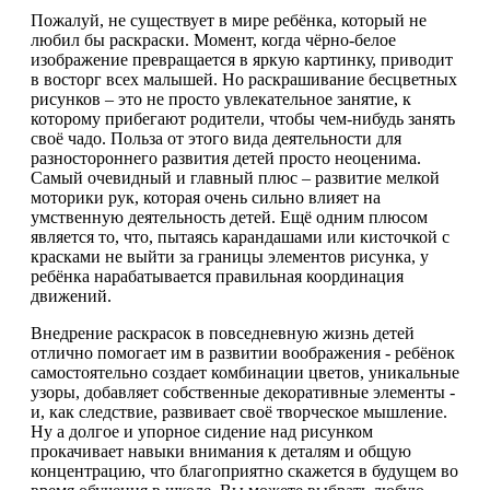
Пожалуй, не существует в мире ребёнка, который не
любил бы раскраски. Момент, когда чёрно-белое
изображение превращается в яркую картинку, приводит
в восторг всех малышей. Но раскрашивание бесцветных
рисунков – это не просто увлекательное занятие, к
которому прибегают родители, чтобы чем-нибудь занять
своё чадо. Польза от этого вида деятельности для
разностороннего развития детей просто неоценима.
Самый очевидный и главный плюс – развитие мелкой
моторики рук, которая очень сильно влияет на
умственную деятельность детей. Ещё одним плюсом
является то, что, пытаясь карандашами или кисточкой с
красками не выйти за границы элементов рисунка, у
ребёнка нарабатывается правильная координация
движений.
Внедрение раскрасок в повседневную жизнь детей
отлично помогает им в развитии воображения - ребёнок
самостоятельно создает комбинации цветов, уникальные
узоры, добавляет собственные декоративные элементы -
и, как следствие, развивает своё творческое мышление.
Ну а долгое и упорное сидение над рисунком
прокачивает навыки внимания к деталям и общую
концентрацию, что благоприятно скажется в будущем во