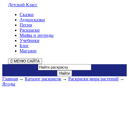
Детский Класс
Сказки
Аудиосказки
Песни
Раскраски
Мифы и легенды
Учебники
Блог
Магазин
МЕНЮ САЙТА
Главная
→
Каталог раскрасок
→
Раскраски мира растений
→
Ягоды