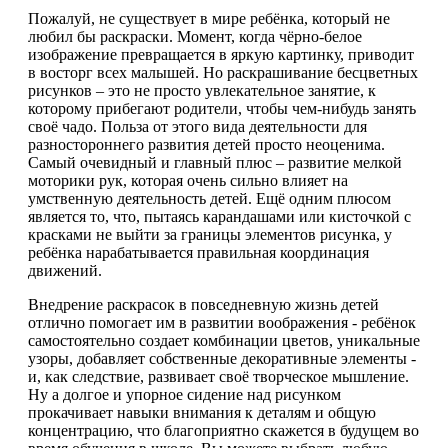
Пожалуй, не существует в мире ребёнка, который не
любил бы раскраски. Момент, когда чёрно-белое
изображение превращается в яркую картинку, приводит
в восторг всех малышей. Но раскрашивание бесцветных
рисунков – это не просто увлекательное занятие, к
которому прибегают родители, чтобы чем-нибудь занять
своё чадо. Польза от этого вида деятельности для
разностороннего развития детей просто неоценима.
Самый очевидный и главный плюс – развитие мелкой
моторики рук, которая очень сильно влияет на
умственную деятельность детей. Ещё одним плюсом
является то, что, пытаясь карандашами или кисточкой с
красками не выйти за границы элементов рисунка, у
ребёнка нарабатывается правильная координация
движений.
Внедрение раскрасок в повседневную жизнь детей
отлично помогает им в развитии воображения - ребёнок
самостоятельно создает комбинации цветов, уникальные
узоры, добавляет собственные декоративные элементы -
и, как следствие, развивает своё творческое мышление.
Ну а долгое и упорное сидение над рисунком
прокачивает навыки внимания к деталям и общую
концентрацию, что благоприятно скажется в будущем во