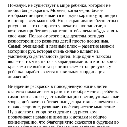
Пожалуй, не существует в мире ребёнка, который не
любил бы раскраски. Момент, когда чёрно-белое
изображение превращается в яркую картинку, приводит
в восторг всех малышей. Но раскрашивание бесцветных
рисунков – это не просто увлекательное занятие, к
которому прибегают родители, чтобы чем-нибудь занять
своё чадо. Польза от этого вида деятельности для
разностороннего развития детей просто неоценима.
Самый очевидный и главный плюс – развитие мелкой
моторики рук, которая очень сильно влияет на
умственную деятельность детей. Ещё одним плюсом
является то, что, пытаясь карандашами или кисточкой с
красками не выйти за границы элементов рисунка, у
ребёнка нарабатывается правильная координация
движений.
Внедрение раскрасок в повседневную жизнь детей
отлично помогает им в развитии воображения - ребёнок
самостоятельно создает комбинации цветов, уникальные
узоры, добавляет собственные декоративные элементы -
и, как следствие, развивает своё творческое мышление.
Ну а долгое и упорное сидение над рисунком
прокачивает навыки внимания к деталям и общую
концентрацию, что благоприятно скажется в будущем во