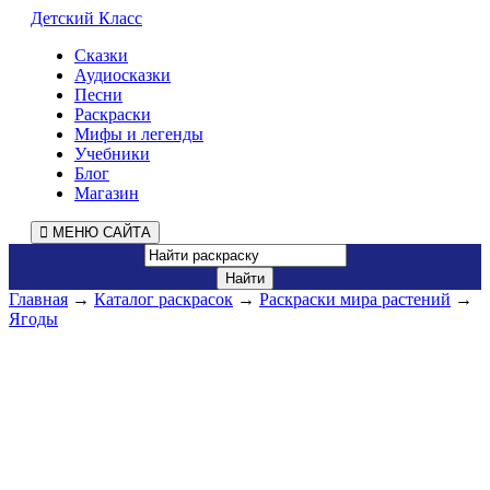
Детский Класс
Сказки
Аудиосказки
Песни
Раскраски
Мифы и легенды
Учебники
Блог
Магазин
МЕНЮ САЙТА
Главная
→
Каталог раскрасок
→
Раскраски мира растений
→
Ягоды