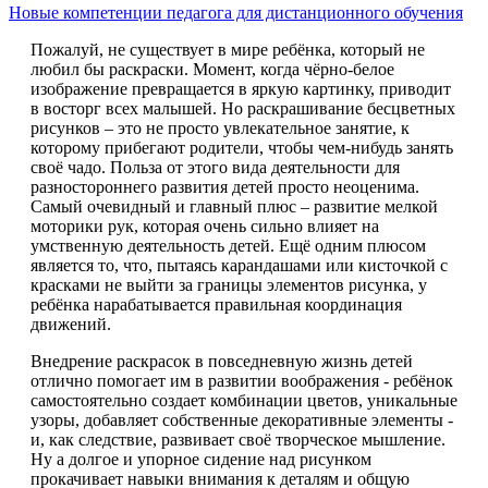
Новые компетенции педагога для дистанционного обучения
Пожалуй, не существует в мире ребёнка, который не
любил бы раскраски. Момент, когда чёрно-белое
изображение превращается в яркую картинку, приводит
в восторг всех малышей. Но раскрашивание бесцветных
рисунков – это не просто увлекательное занятие, к
которому прибегают родители, чтобы чем-нибудь занять
своё чадо. Польза от этого вида деятельности для
разностороннего развития детей просто неоценима.
Самый очевидный и главный плюс – развитие мелкой
моторики рук, которая очень сильно влияет на
умственную деятельность детей. Ещё одним плюсом
является то, что, пытаясь карандашами или кисточкой с
красками не выйти за границы элементов рисунка, у
ребёнка нарабатывается правильная координация
движений.
Внедрение раскрасок в повседневную жизнь детей
отлично помогает им в развитии воображения - ребёнок
самостоятельно создает комбинации цветов, уникальные
узоры, добавляет собственные декоративные элементы -
и, как следствие, развивает своё творческое мышление.
Ну а долгое и упорное сидение над рисунком
прокачивает навыки внимания к деталям и общую