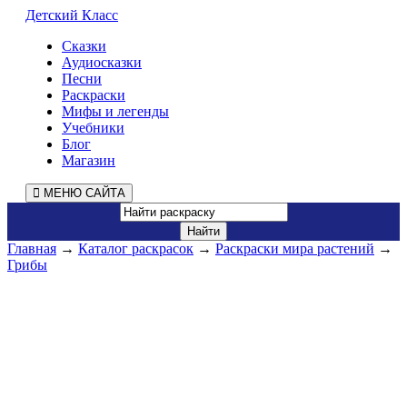
Детский Класс
Сказки
Аудиосказки
Песни
Раскраски
Мифы и легенды
Учебники
Блог
Магазин
МЕНЮ САЙТА
Главная
→
Каталог раскрасок
→
Раскраски мира растений
→
Грибы