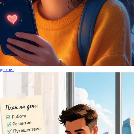
це тает