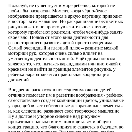
Пожалуй, не существует в мире ребёнка, который не
любил бы раскраски. Момент, когда чёрно-белое
изображение превращается в яркую картинку, приводит
в восторг всех малышей. Но раскрашивание бесцветных
рисунков – это не просто увлекательное занятие, к
которому прибегают родители, чтобы чем-нибудь занять
своё чадо. Польза от этого вида деятельности для
разностороннего развития детей просто неоценима.
Самый очевидный и главный плюс – развитие мелкой
моторики рук, которая очень сильно влияет на
умственную деятельность детей. Ещё одним плюсом
является то, что, пытаясь карандашами или кисточкой с
красками не выйти за границы элементов рисунка, у
ребёнка нарабатывается правильная координация
движений.
Внедрение раскрасок в повседневную жизнь детей
отлично помогает им в развитии воображения - ребёнок
самостоятельно создает комбинации цветов, уникальные
узоры, добавляет собственные декоративные элементы -
и, как следствие, развивает своё творческое мышление.
Ну а долгое и упорное сидение над рисунком
прокачивает навыки внимания к деталям и общую
концентрацию, что благоприятно скажется в будущем во