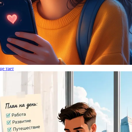
це тает