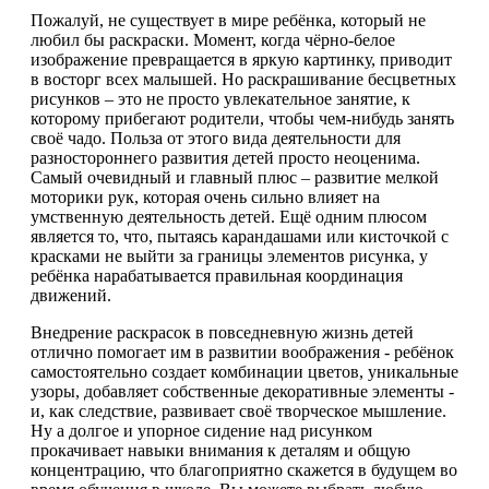
Пожалуй, не существует в мире ребёнка, который не
любил бы раскраски. Момент, когда чёрно-белое
изображение превращается в яркую картинку, приводит
в восторг всех малышей. Но раскрашивание бесцветных
рисунков – это не просто увлекательное занятие, к
которому прибегают родители, чтобы чем-нибудь занять
своё чадо. Польза от этого вида деятельности для
разностороннего развития детей просто неоценима.
Самый очевидный и главный плюс – развитие мелкой
моторики рук, которая очень сильно влияет на
умственную деятельность детей. Ещё одним плюсом
является то, что, пытаясь карандашами или кисточкой с
красками не выйти за границы элементов рисунка, у
ребёнка нарабатывается правильная координация
движений.
Внедрение раскрасок в повседневную жизнь детей
отлично помогает им в развитии воображения - ребёнок
самостоятельно создает комбинации цветов, уникальные
узоры, добавляет собственные декоративные элементы -
и, как следствие, развивает своё творческое мышление.
Ну а долгое и упорное сидение над рисунком
прокачивает навыки внимания к деталям и общую
концентрацию, что благоприятно скажется в будущем во