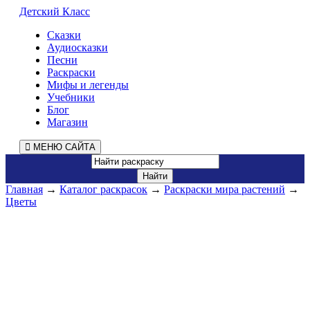
Детский Класс
Сказки
Аудиосказки
Песни
Раскраски
Мифы и легенды
Учебники
Блог
Магазин
МЕНЮ САЙТА
Главная
→
Каталог раскрасок
→
Раскраски мира растений
→
Цветы