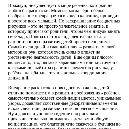
Пожалуй, не существует в мире ребёнка, который не
любил бы раскраски. Момент, когда чёрно-белое
изображение превращается в яркую картинку, приводит
в восторг всех малышей. Но раскрашивание бесцветных
рисунков – это не просто увлекательное занятие, к
которому прибегают родители, чтобы чем-нибудь занять
своё чадо. Польза от этого вида деятельности для
разностороннего развития детей просто неоценима.
Самый очевидный и главный плюс – развитие мелкой
моторики рук, которая очень сильно влияет на
умственную деятельность детей. Ещё одним плюсом
является то, что, пытаясь карандашами или кисточкой с
красками не выйти за границы элементов рисунка, у
ребёнка нарабатывается правильная координация
движений.
Внедрение раскрасок в повседневную жизнь детей
отлично помогает им в развитии воображения - ребёнок
самостоятельно создает комбинации цветов, уникальные
узоры, добавляет собственные декоративные элементы -
и, как следствие, развивает своё творческое мышление.
Ну а долгое и упорное сидение над рисунком
прокачивает навыки внимания к деталям и общую
концентрацию, что благоприятно скажется в будущем во