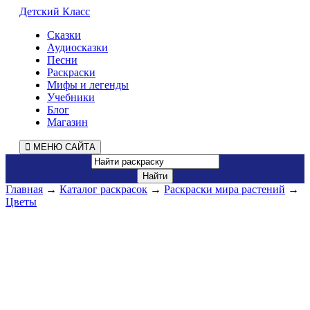
Детский Класс
Сказки
Аудиосказки
Песни
Раскраски
Мифы и легенды
Учебники
Блог
Магазин
МЕНЮ САЙТА
Главная
→
Каталог раскрасок
→
Раскраски мира растений
→
Цветы